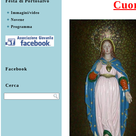
Festa di Portosalvo
Cuor
Immagini/video
Novene
Programma
Facebook
Cerca