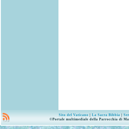
Sito del Vaticano
|
La Sacra Bibbia
|
Ser
©Portale multimediale della Parrocchia di Ma