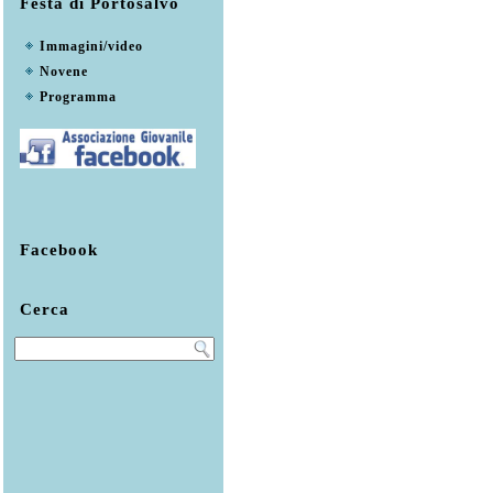
Festa di Portosalvo
Immagini/video
Novene
Programma
Facebook
Cerca