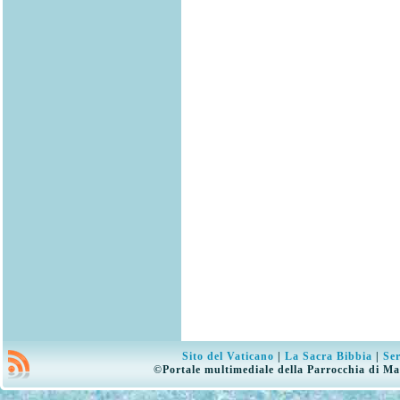
Sito del Vaticano
|
La Sacra Bibbia
|
Ser
©Portale multimediale della Parrocchia di Ma