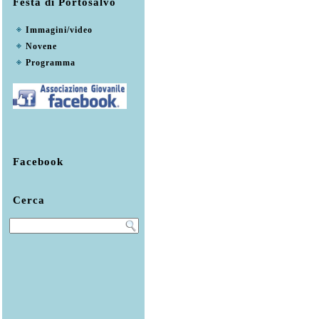
Festa di Portosalvo
Immagini/video
Novene
Programma
Facebook
Cerca