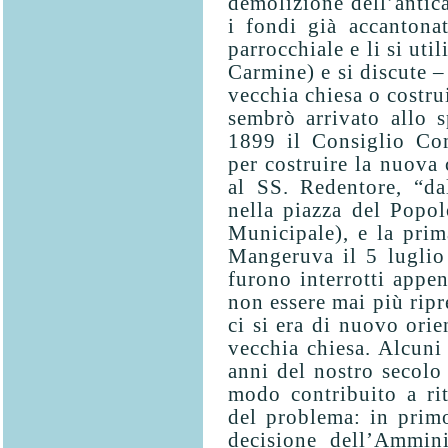
demolizione dell’antica
i fondi già accantonat
parrocchiale e li si uti
Carmine) e si discute –
vecchia chiesa o costr
sembrò arrivato allo s
1899 il Consiglio Com
per costruire la nuova 
al SS. Redentore, “da
nella piazza del Popolo
Municipale), e la prim
Mangeruva il 5 luglio
furono interrotti appe
non essere mai più ripr
ci si era di nuovo orie
vec­chia chiesa. Alcuni
anni del nostro secolo
modo contribuito a rit
del problema: in primo
decisione dell’Ammin