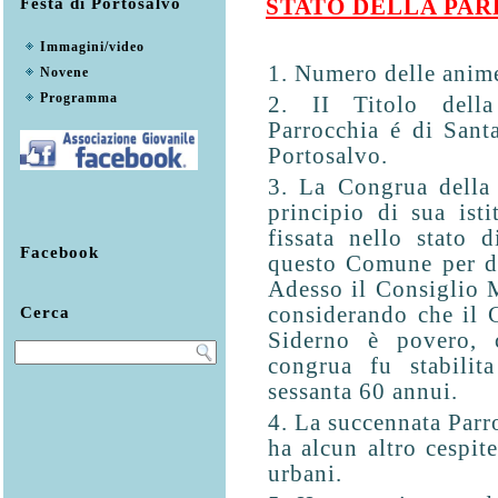
Festa di Portosalvo
STATO DELLA PAR
Immagini/video
Numero delle anim
Novene
Programma
II Titolo della
Parrocchia é di Sant
Portosalvo.
La Congrua della 
principio di sua isti
fissata nello stato d
Facebook
questo Comune per d
Adesso il Consiglio 
considerando che il
Cerca
Siderno è povero, c
congrua fu stabilit
sessanta 60 annui.
La succennata Parr
ha alcun altro cespite
urbani.