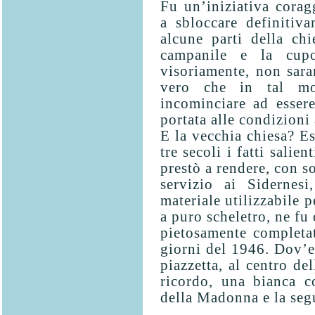
Fu un’iniziativa corag
a sbloccare definitiv
alcune parti della ch
campanile e la cupo
visoriamente, non sar
vero che in tal mo
incominciare ad essere
portata alle condizioni 
E la vecchia chiesa? E
tre secoli i fatti salien
prestò a rendere, con 
servizio ai Sidernesi
materiale utilizzabile p
a puro scheletro, ne fu
pietosamente comple­ta
giorni del 1946. Dov’e
piazzetta, al centro de
ricordo, una bianca 
della Madonna e la segu