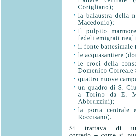
l’altare centrale
Corigliano);
la balaustra della 
Macedonio);
il pulpito marmor
fedeli emigrati negli
il fonte battesimale
le acquasantiere (do
le croci della con
Domenico Correale S
quattro nuove camp
un quadro di S. Giu
a Torino da E. M
Abbruzzini);
la porta centrale 
Roccisano).
Si trattava di u
corredo – come si pu