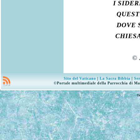
I SIDE
QUEST
DOVE 
CHIES
©
Sito del Vaticano
|
La Sacra Bibbia
|
Ser
©Portale multimediale della Parrocchia di Ma
D