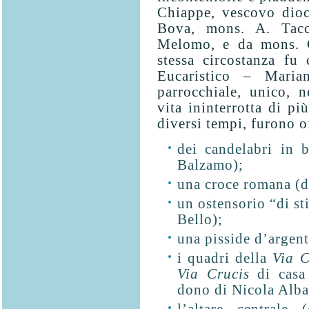
Chiappe, vescovo dioce
Bova, mons. A. Tacc
Melomo, e da mons. G.
stessa circostanza fu
Eucaristico – Maria
parrocchiale, unico, n
vita ininterrotta di pi
diversi tempi, furono o
dei candelabri in 
Balzamo);
una croce romana (
un ostensorio “di st
Bello);
una pisside d’argen
i quadri della
Via 
Via Crucis
di casa
dono di Nicola Alba