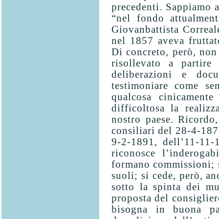
precedenti. Sappiamo a
“nel fondo attualmen
Giovanbattista Correal
nel 1857 aveva fruttat
Di concreto, però, non 
risollevato a partir
deliberazioni e doc
testimoniare come s
qualcosa cinicamente 
difficoltosa la realiz
nostro paese. Ricordo, 
consiliari del 28-4-187
9-2-1891, dell’11-11-
riconosce l’inderogab
for­mano commissioni; s
suoli; si cede, però, 
sotto la spinta dei mu
proposta del consiglie
bisogna in buona par