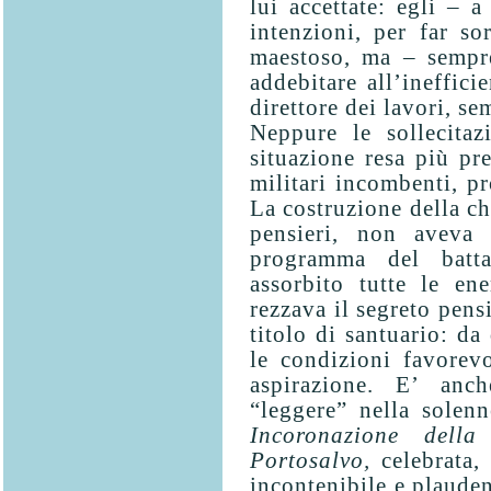
lui accettate: egli – 
inten­zioni, per far s
maestoso, ma – sempre
addebitare all’ineffici
direttore dei lavori, se
Neppure le sollecitaz
situazione resa più pre
militari incombenti, pr
La costruzione della ch
pensieri, non aveva c
programma del batta
assorbito tutte le en
rezzava il segreto pensi
titolo di santuario: da
le condizioni favorevo
aspirazione. E’ anc
“leggere” nella solen
Incoronazione del
Portosalvo,
celebrata,
incontenibile e plauden