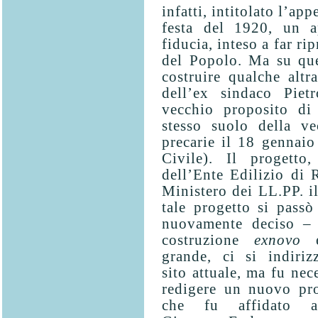
infatti, intitolato l’app
festa del 1920, un a
fiducia, inteso a far rip
del Popolo. Ma su que
costruire qualche altra
dell’ex sindaco Pietr
vecchio proposito di 
stesso suolo della ve
precarie il 18 gennai
Civile). Il progetto,
dell’Ente Edilizio di 
Ministero dei LL.PP. 
tale progetto si passò
nuovamente deciso – 
costruzione
exnovo
grande, ci si indiriz
sito attuale, ma fu nec
redigere un nuovo pro
che fu affidato al