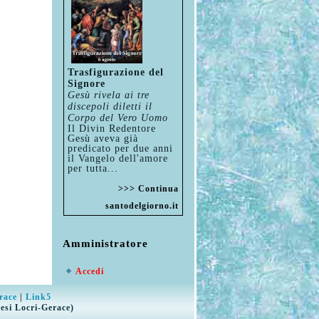
Trasfigurazione del
Signore
Gesù rivela ai tre
discepoli diletti il
Corpo del Vero Uomo
Il Divin Redentore
Gesù aveva già
predicato per due anni
il Vangelo dell'amore
per tutta...
>>> Continua
santodelgiorno.it
Amministratore
Accedi
race
|
Link5
esi Locri-Gerace)