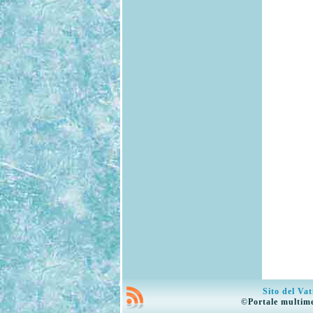
Sito del Va
©Portale multime