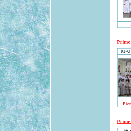
Prime
01-O
Ele
Prime