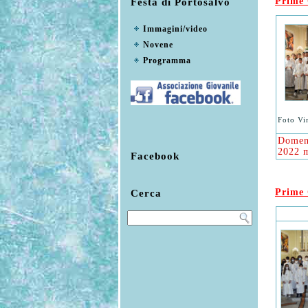
Prime
Festa di Portosalvo
Immagini/video
Novene
Programma
Foto Vi
Domen
2022 m
Facebook
Prime
Cerca