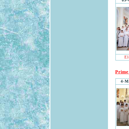
09-
El
Prime
4-M