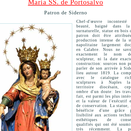
Maria SS. de Portosalvo
Patron de Siderno
Chef-d'œuvre incontesté
beauté, baigné dans la
surnaturelle, statue en bois 
patron doit être attribu
production intense de la st
napolitaine largement do
en Calabre. Nous ne sav
exactement le nom d
sculpteur, ni la date exact
construction: sources non p
parler de son arrivée à Sid
lieu autour 1819. La comp
avec le catalogue ri
sculptures à Naples la
territoire diocésain, cep
ombre d'un doute: les trav
fait, est parmi les plus intér
et la valeur de l'exécutif e
de conservation. La statue, 
bénéficie d'une grâce p
lisibilité aux actions techn
esthétiques de conser
qualifiés qui ont été soumi
très récemment. La pr