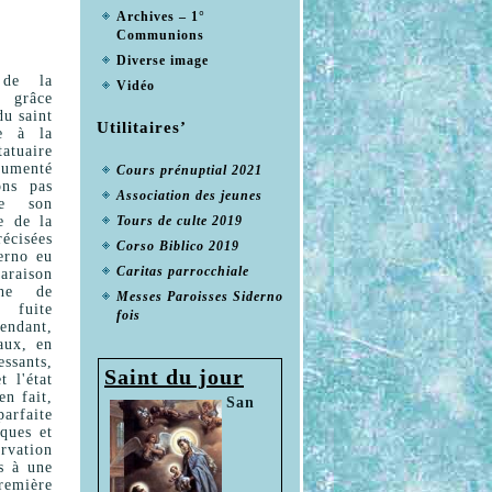
Archives – 1°
Communions
Diverse image
 de la
Vidéo
 grâce
du saint
Utilitaires’
ée à la
atuaire
cumenté
Cours prénuptial 2021
ons pas
Association des jeunes
e son
e de la
Tours de culte 2019
récisées
Corso Biblico 2019
erno eu
Caritas parrocchiale
araison
che de
Messes Paroisses Siderno
 fuite
fois
endant,
aux, en
essants,
Saint du jour
t l'état
en fait,
San
arfaite
iques et
vation
s à une
emière