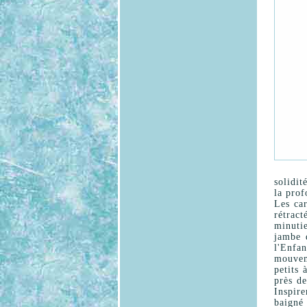
solidit
la prof
Les car
rétrac
minuti
jambe 
l'Enfan
mouvem
petits 
près de
Inspir
baigné 