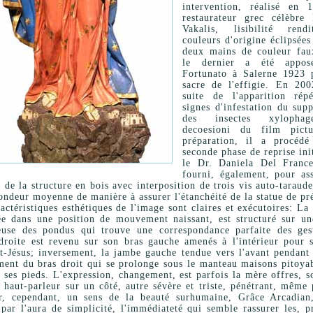
intervention, réalisé en 
restaurateur grec célèbre 
Vakalis, lisibilité ren
couleurs d'origine éclipsées
deux mains de couleur fau
le dernier a été appos
Fortunato à Salerne 1923 
sacre de l'effigie. En 200
suite de l'apparition rép
signes d'infestation du sup
des insectes xylopha
decoesioni du film pict
préparation, il a procéd
seconde phase de reprise ini
le Dr. Daniela Del Franc
fourni, également, pour ass
é de la structure en bois avec interposition de trois vis auto-taraud
ondeur moyenne de manière à assurer l'étanchéité de la statue de pr
actéristiques esthétiques de l'image sont claires et exécutoires: La
tée dans une position de mouvement naissant, est structuré sur un
euse des pondus qui trouve une correspondance parfaite des ges
droite est revenu sur son bras gauche amenés à l'intérieur pour s
t-Jésus; inversement, la jambe gauche tendue vers l'avant pendant
ent du bras droit qui se prolonge sous le manteau maisons pitoya
à ses pieds. L'expression, changement, est parfois la mère offres, s
 haut-parleur sur un côté, autre sévère et triste, pénétrant, même 
er, cependant, un sens de la beauté surhumaine, Grâce Arcadian,
par l'aura de simplicité, l'immédiateté qui semble rassurer les, p