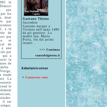
1985 le
Dimitri
dit aux
 par les
x, dont
Gaetano Thiene
ée par
Sacerdote
premier
Gaetano nacque a
2, à la
Vicenza nell'anno 1480
étée de
da pii genitori. La
madre sua, Maria
port par
Porta, fin dai primi
ges et
istanti...
ural de
é à une
>>> Continua
tiée par
santodelgiorno.it
e qui a
urer la
euses de
édelle.
Administrateur
 Vierge,
e étude
Connectez-vous
tes. La
outenir
 rend le
blement
ouriant,
plaider.
 il est
rotéger,