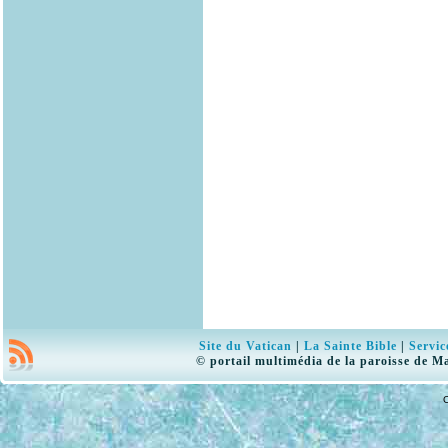
Site du Vatican
|
La Sainte Bible
|
Servic
© portail multimédia de la paroisse de M