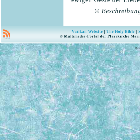
ewigen Geste der Liebe
©
Beschreibung
Vatikan Website
|
The Holy Bible
|
© Multimedia-Portal der Pfarrkirche Mari
En