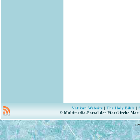
Vatikan Website
|
The Holy Bible
|
© Multimedia-Portal der Pfarrkirche Mari
En