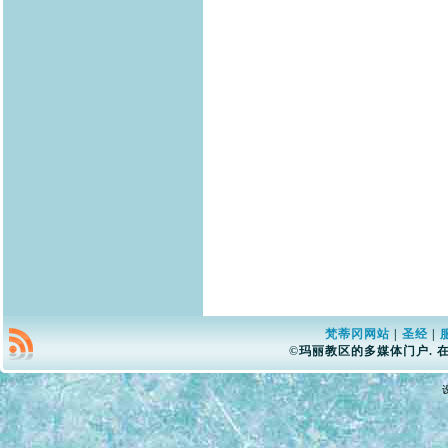
梵蒂冈网站
|
圣经
|
©玛丽教区的多媒体门户. 在Sid